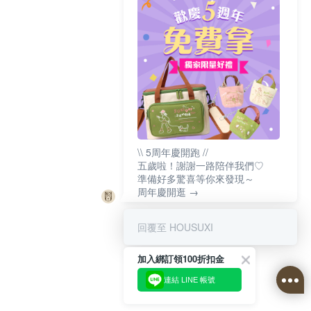
\\ 5周年慶開跑 //
五歲啦！謝謝一路陪伴我們♡
準備好多驚喜等你來發現～
周年慶開逛 →
回覆至 HOUSUXI
加入綁訂領100折扣金
連結 LINE 帳號