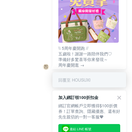
\\ 5周年慶開跑 //
五歲啦！謝謝一路陪伴我們♡
準備好多驚喜等你來發現～
周年慶開逛 →
回覆至 HOUSUXI
加入綁訂領100折扣金
綁訂官網帳戶立即獲得$100折價
券！訂單查詢、隱藏優惠、還有好
先生親切的一對一客服💖
連結 LINE 帳號