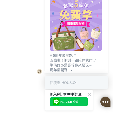
\\ 5周年慶開跑 //
五歲啦！謝謝一路陪伴我們♡
準備好多驚喜等你來發現～
周年慶開逛 →
回覆至 HOUSUXI
加入綁訂領100折扣金
連結 LINE 帳號