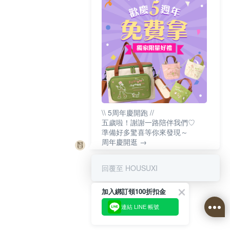
\\ 5周年慶開跑 //
五歲啦！謝謝一路陪伴我們♡
準備好多驚喜等你來發現～
周年慶開逛 →
回覆至 HOUSUXI
加入綁訂領100折扣金
連結 LINE 帳號