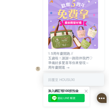
\\ 5周年慶開跑 //
五歲啦！謝謝一路陪伴我們♡
準備好多驚喜等你來發現～
周年慶開逛 →
回覆至 HOUSUXI
加入綁訂領100折扣金
連結 LINE 帳號