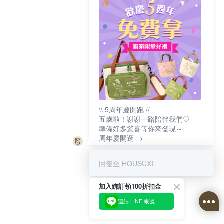
\\ 5周年慶開跑 //
五歲啦！謝謝一路陪伴我們♡
準備好多驚喜等你來發現～
周年慶開逛 →
回覆至 HOUSUXI
加入綁訂領100折扣金
連結 LINE 帳號