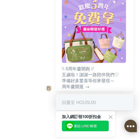
\\ 5周年慶開跑 //
五歲啦！謝謝一路陪伴我們♡
準備好多驚喜等你來發現～
周年慶開逛 →
回覆至 HOUSUXI
加入綁訂領100折扣金
連結 LINE 帳號