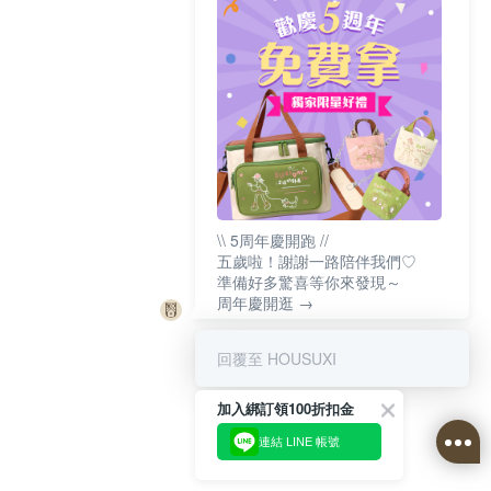
\\ 5周年慶開跑 //
五歲啦！謝謝一路陪伴我們♡
準備好多驚喜等你來發現～
周年慶開逛 →
回覆至 HOUSUXI
加入綁訂領100折扣金
連結 LINE 帳號