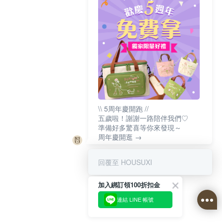
\\ 5周年慶開跑 //
五歲啦！謝謝一路陪伴我們♡
準備好多驚喜等你來發現～
周年慶開逛 →
回覆至 HOUSUXI
加入綁訂領100折扣金
連結 LINE 帳號