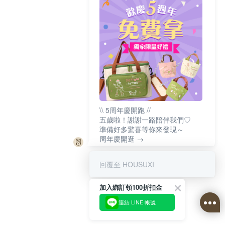
\\ 5周年慶開跑 //
五歲啦！謝謝一路陪伴我們♡
準備好多驚喜等你來發現～
周年慶開逛 →
回覆至 HOUSUXI
加入綁訂領100折扣金
連結 LINE 帳號