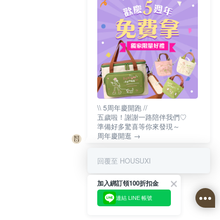
\\ 5周年慶開跑 //
五歲啦！謝謝一路陪伴我們♡
準備好多驚喜等你來發現～
周年慶開逛 →
回覆至 HOUSUXI
加入綁訂領100折扣金
連結 LINE 帳號