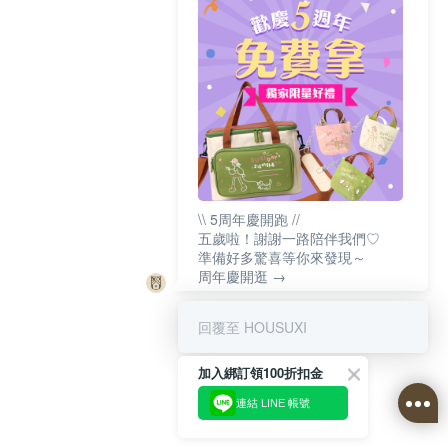
\\ 5周年慶開跑 //
五歲啦！謝謝一路陪伴我們♡
準備好多驚喜等你來發現～
周年慶開逛 →
回覆至 HOUSUXI
加入綁訂領100折扣金
連結 LINE 帳號