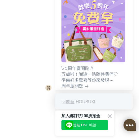
\\ 5周年慶開跑 //
五歲啦！謝謝一路陪伴我們♡
準備好多驚喜等你來發現～
周年慶開逛 →
回覆至 HOUSUXI
加入綁訂領100折扣金
連結 LINE 帳號