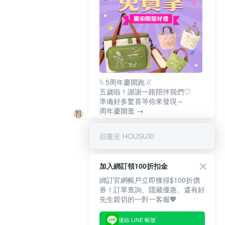
\\ 5周年慶開跑 //
五歲啦！謝謝一路陪伴我們♡
準備好多驚喜等你來發現～
周年慶開逛 →
回覆至 HOUSUXI
加入綁訂領100折扣金
綁訂官網帳戶立即獲得$100折價
券！訂單查詢、隱藏優惠、還有好
先生親切的一對一客服💖
連結 LINE 帳號