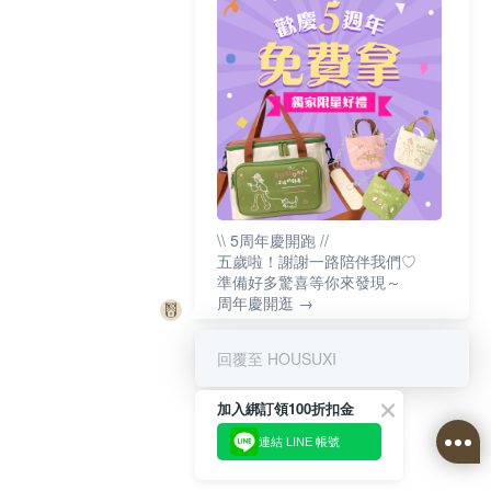
\\ 5周年慶開跑 //
五歲啦！謝謝一路陪伴我們♡
準備好多驚喜等你來發現～
周年慶開逛 →
回覆至 HOUSUXI
加入綁訂領100折扣金
連結 LINE 帳號