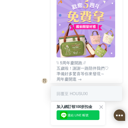
\\ 5周年慶開跑 //
五歲啦！謝謝一路陪伴我們♡
準備好多驚喜等你來發現～
周年慶開逛 →
回覆至 HOUSUXI
加入綁訂領100折扣金
連結 LINE 帳號