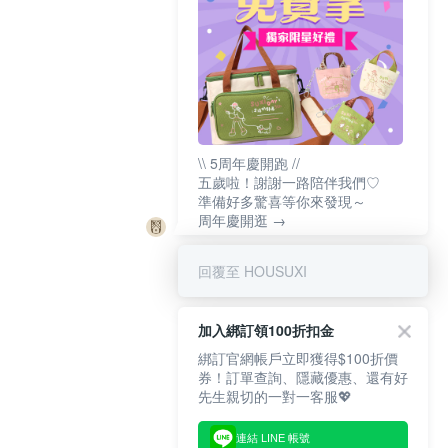
\\ 5周年慶開跑 //
五歲啦！謝謝一路陪伴我們♡
準備好多驚喜等你來發現～
周年慶開逛 →
回覆至 HOUSUXI
加入綁訂領100折扣金
綁訂官網帳戶立即獲得$100折價
券！訂單查詢、隱藏優惠、還有好
先生親切的一對一客服💖
連結 LINE 帳號