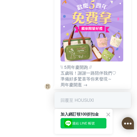
\\ 5周年慶開跑 //
五歲啦！謝謝一路陪伴我們♡
準備好多驚喜等你來發現～
周年慶開逛 →
回覆至 HOUSUXI
加入綁訂領100折扣金
連結 LINE 帳號