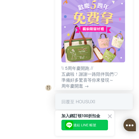
\\ 5周年慶開跑 //
五歲啦！謝謝一路陪伴我們♡
準備好多驚喜等你來發現～
周年慶開逛 →
回覆至 HOUSUXI
加入綁訂領100折扣金
連結 LINE 帳號