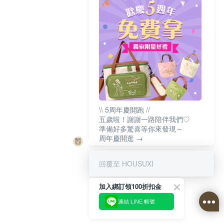
\\ 5周年慶開跑 //
五歲啦！謝謝一路陪伴我們♡
準備好多驚喜等你來發現～
周年慶開逛 →
回覆至 HOUSUXI
加入綁訂領100折扣金
連結 LINE 帳號