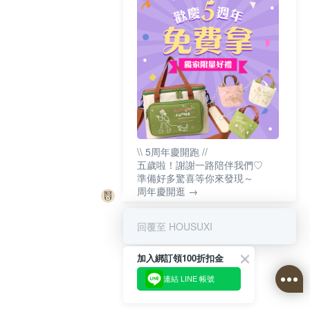
\\ 5周年慶開跑 //
五歲啦！謝謝一路陪伴我們♡
準備好多驚喜等你來發現～
周年慶開逛 →
回覆至 HOUSUXI
加入綁訂領100折扣金
連結 LINE 帳號