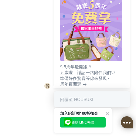
\\ 5周年慶開跑 //
五歲啦！謝謝一路陪伴我們♡
準備好多驚喜等你來發現～
周年慶開逛 →
回覆至 HOUSUXI
加入綁訂領100折扣金
連結 LINE 帳號