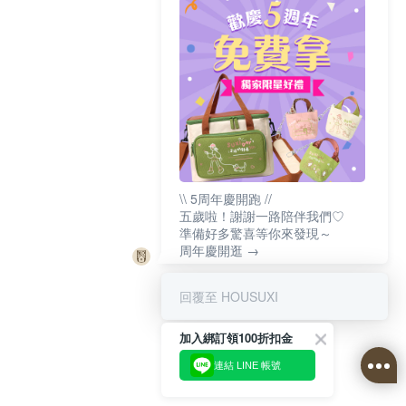
\\ 5周年慶開跑 //
五歲啦！謝謝一路陪伴我們♡
準備好多驚喜等你來發現～
周年慶開逛 →
回覆至 HOUSUXI
加入綁訂領100折扣金
連結 LINE 帳號