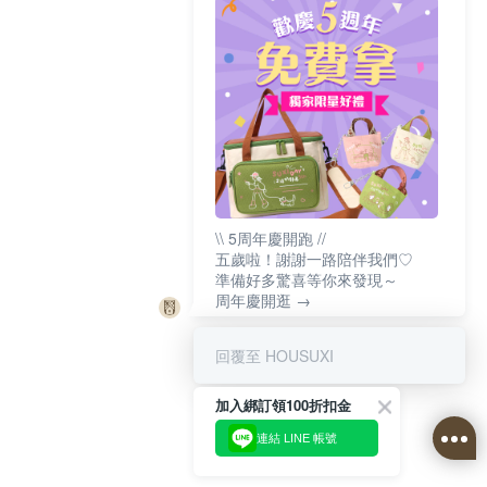
\\ 5周年慶開跑 //
五歲啦！謝謝一路陪伴我們♡
準備好多驚喜等你來發現～
周年慶開逛 →
回覆至 HOUSUXI
加入綁訂領100折扣金
連結 LINE 帳號