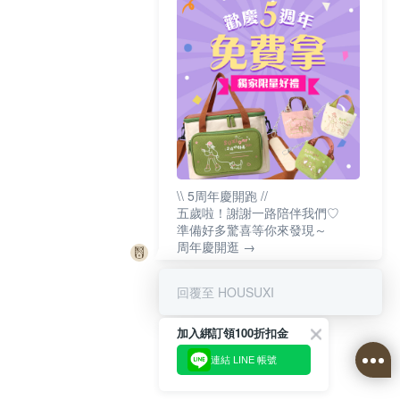
\\ 5周年慶開跑 //
五歲啦！謝謝一路陪伴我們♡
準備好多驚喜等你來發現～
周年慶開逛 →
回覆至 HOUSUXI
加入綁訂領100折扣金
連結 LINE 帳號