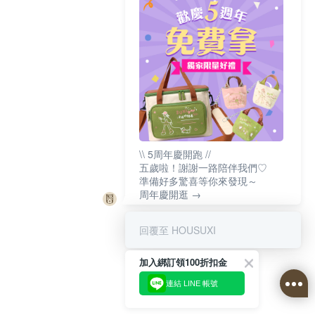
\\ 5周年慶開跑 //
五歲啦！謝謝一路陪伴我們♡
準備好多驚喜等你來發現～
周年慶開逛 →
回覆至 HOUSUXI
加入綁訂領100折扣金
連結 LINE 帳號