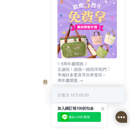
\\ 5周年慶開跑 //
五歲啦！謝謝一路陪伴我們♡
準備好多驚喜等你來發現～
周年慶開逛 →
回覆至 HOUSUXI
加入綁訂領100折扣金
連結 LINE 帳號