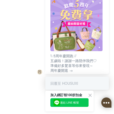
\\ 5周年慶開跑 //
五歲啦！謝謝一路陪伴我們♡
準備好多驚喜等你來發現～
周年慶開逛 →
回覆至 HOUSUXI
加入綁訂領100折扣金
連結 LINE 帳號