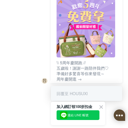
\\ 5周年慶開跑 //
五歲啦！謝謝一路陪伴我們♡
準備好多驚喜等你來發現～
周年慶開逛 →
回覆至 HOUSUXI
加入綁訂領100折扣金
連結 LINE 帳號