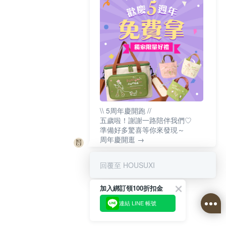
\\ 5周年慶開跑 //
五歲啦！謝謝一路陪伴我們♡
準備好多驚喜等你來發現～
周年慶開逛 →
回覆至 HOUSUXI
加入綁訂領100折扣金
連結 LINE 帳號