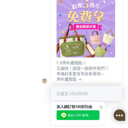
\\ 5周年慶開跑 //
五歲啦！謝謝一路陪伴我們♡
準備好多驚喜等你來發現～
周年慶開逛 →
回覆至 HOUSUXI
加入綁訂領100折扣金
連結 LINE 帳號