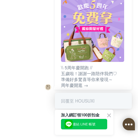
\\ 5周年慶開跑 //
五歲啦！謝謝一路陪伴我們♡
準備好多驚喜等你來發現～
周年慶開逛 →
回覆至 HOUSUXI
加入綁訂領100折扣金
連結 LINE 帳號