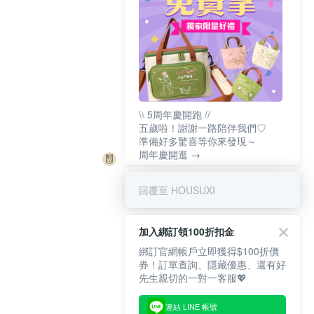
\\ 5周年慶開跑 //
五歲啦！謝謝一路陪伴我們♡
準備好多驚喜等你來發現～
周年慶開逛 →
回覆至 HOUSUXI
加入綁訂領100折扣金
綁訂官網帳戶立即獲得$100折價
券！訂單查詢、隱藏優惠、還有好
先生親切的一對一客服💖
連結 LINE 帳號