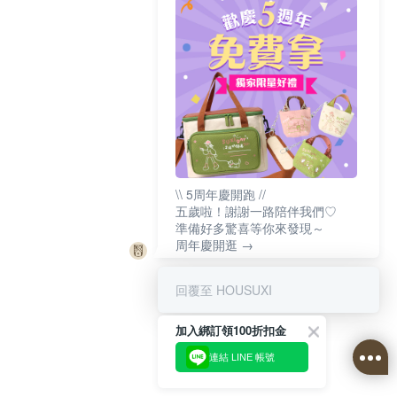
\\ 5周年慶開跑 //
五歲啦！謝謝一路陪伴我們♡
準備好多驚喜等你來發現～
周年慶開逛 →
回覆至 HOUSUXI
加入綁訂領100折扣金
連結 LINE 帳號