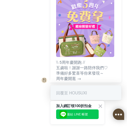
\\ 5周年慶開跑 //
五歲啦！謝謝一路陪伴我們♡
準備好多驚喜等你來發現～
周年慶開逛 →
回覆至 HOUSUXI
加入綁訂領100折扣金
連結 LINE 帳號