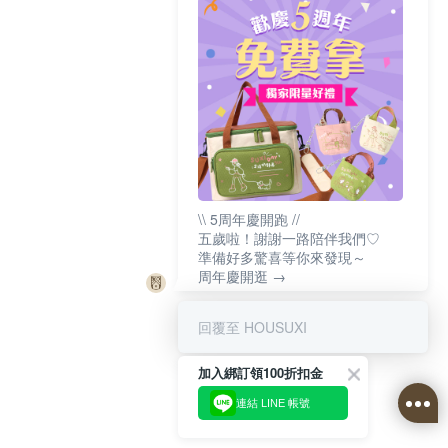
\\ 5周年慶開跑 //
五歲啦！謝謝一路陪伴我們♡
準備好多驚喜等你來發現～
周年慶開逛 →
回覆至 HOUSUXI
加入綁訂領100折扣金
連結 LINE 帳號