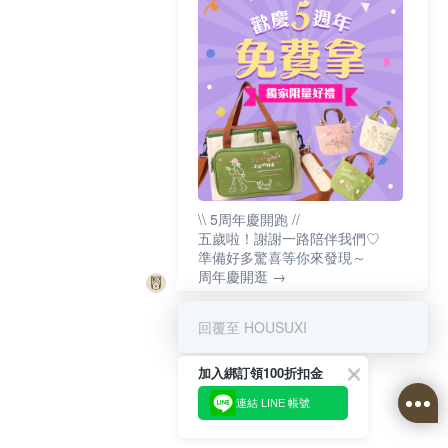
\\ 5周年慶開跑 //
五歲啦！謝謝一路陪伴我們♡
準備好多驚喜等你來發現～
周年慶開逛 →
回覆至 HOUSUXI
加入綁訂領100折扣金
連結 LINE 帳號