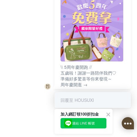
\\ 5周年慶開跑 //
五歲啦！謝謝一路陪伴我們♡
準備好多驚喜等你來發現～
周年慶開逛 →
回覆至 HOUSUXI
加入綁訂領100折扣金
連結 LINE 帳號