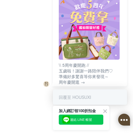
\\ 5周年慶開跑 //
五歲啦！謝謝一路陪伴我們♡
準備好多驚喜等你來發現～
周年慶開逛 →
回覆至 HOUSUXI
加入綁訂領100折扣金
連結 LINE 帳號