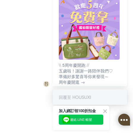
\\ 5周年慶開跑 //
五歲啦！謝謝一路陪伴我們♡
準備好多驚喜等你來發現～
周年慶開逛 →
回覆至 HOUSUXI
加入綁訂領100折扣金
連結 LINE 帳號