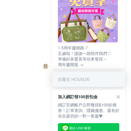
\\ 5周年慶開跑 //
五歲啦！謝謝一路陪伴我們♡
準備好多驚喜等你來發現～
周年慶開逛 →
回覆至 HOUSUXI
加入綁訂領100折扣金
綁訂官網帳戶立即獲得$100折價
券！訂單查詢、隱藏優惠、還有好
先生親切的一對一客服💖
連結 LINE 帳號