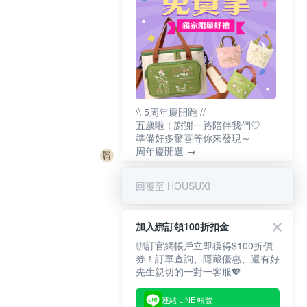
\\ 5周年慶開跑 //
五歲啦！謝謝一路陪伴我們♡
準備好多驚喜等你來發現～
周年慶開逛 →
回覆至 HOUSUXI
加入綁訂領100折扣金
綁訂官網帳戶立即獲得$100折價
券！訂單查詢、隱藏優惠、還有好
先生親切的一對一客服💖
連結 LINE 帳號