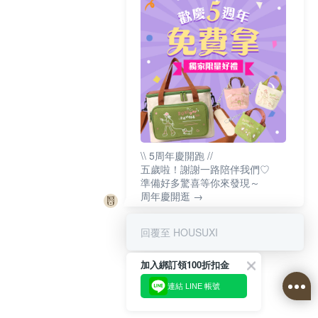
\\ 5周年慶開跑 //
五歲啦！謝謝一路陪伴我們♡
準備好多驚喜等你來發現～
周年慶開逛 →
回覆至 HOUSUXI
加入綁訂領100折扣金
連結 LINE 帳號