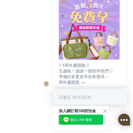
\\ 5周年慶開跑 //
五歲啦！謝謝一路陪伴我們♡
準備好多驚喜等你來發現～
周年慶開逛 →
回覆至 HOUSUXI
加入綁訂領100折扣金
連結 LINE 帳號