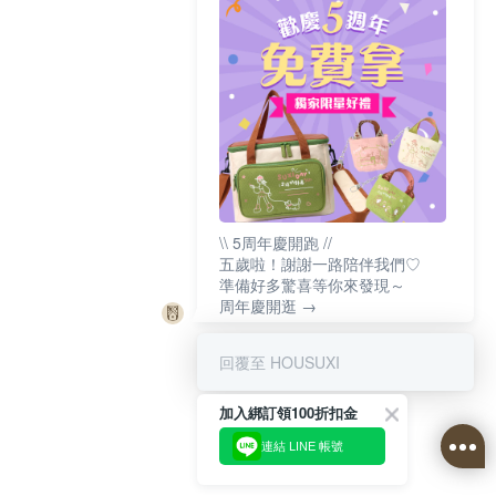
\\ 5周年慶開跑 //
五歲啦！謝謝一路陪伴我們♡
準備好多驚喜等你來發現～
周年慶開逛 →
回覆至 HOUSUXI
加入綁訂領100折扣金
連結 LINE 帳號