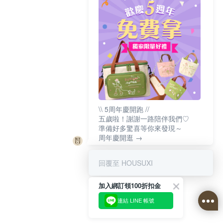
\\ 5周年慶開跑 //
五歲啦！謝謝一路陪伴我們♡
準備好多驚喜等你來發現～
周年慶開逛 →
回覆至 HOUSUXI
加入綁訂領100折扣金
連結 LINE 帳號