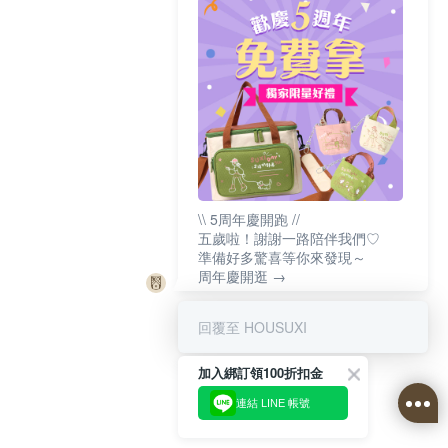
\\ 5周年慶開跑 //
五歲啦！謝謝一路陪伴我們♡
準備好多驚喜等你來發現～
周年慶開逛 →
回覆至 HOUSUXI
加入綁訂領100折扣金
連結 LINE 帳號