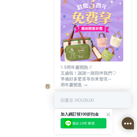
\\ 5周年慶開跑 //
五歲啦！謝謝一路陪伴我們♡
準備好多驚喜等你來發現～
周年慶開逛 →
回覆至 HOUSUXI
加入綁訂領100折扣金
連結 LINE 帳號