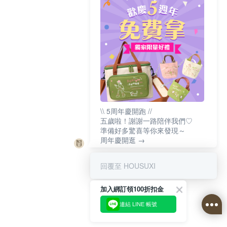
\\ 5周年慶開跑 //
五歲啦！謝謝一路陪伴我們♡
準備好多驚喜等你來發現～
周年慶開逛 →
回覆至 HOUSUXI
加入綁訂領100折扣金
連結 LINE 帳號