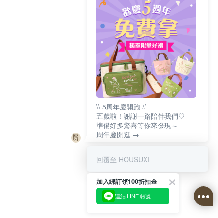
\\ 5周年慶開跑 //
五歲啦！謝謝一路陪伴我們♡
準備好多驚喜等你來發現～
周年慶開逛 →
回覆至 HOUSUXI
加入綁訂領100折扣金
連結 LINE 帳號